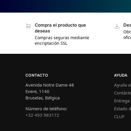
Compra el producto que
Des
deseas
Obt
ofic
Compras seguras mediante
encriptación SSL
CONTACTO
AYUDA
Avenida Notre Dame 48
Ayuda al
Evere, 1140
Contáct
Bruselas, Bélgica
Entrega 
Número de teléfono:
Estado d
+32 493 983172
CLUF