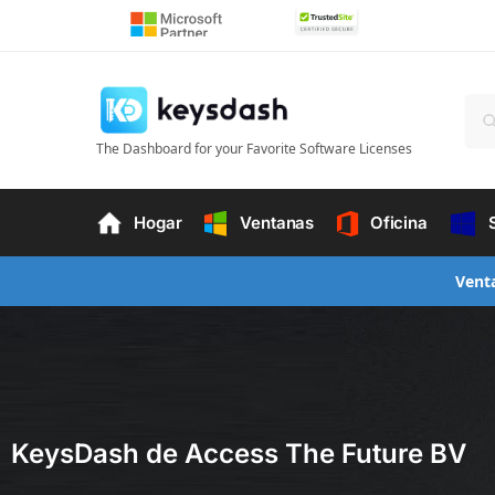
The Dashboard for your Favorite Software Licenses
Hogar
Ventanas
Oficina
Vent
KeysDash de Access The Future BV