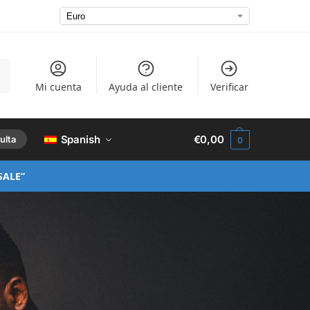
ar
Mi cuenta
Ayuda al cliente
Verificar
Spanish
€
0,00
ulta
0
SALE”