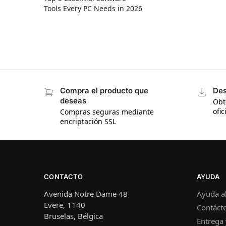
Tools Every PC Needs in 2026
Compra el producto que
Des
deseas
Obt
ofic
Compras seguras mediante
encriptación SSL
CONTACTO
AYUDA
Avenida Notre Dame 48
Ayuda al
Evere, 1140
Contáct
Bruselas, Bélgica
Entrega 