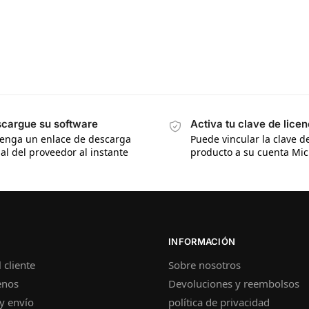
cargue su software
Activa tu clave de licen
enga un enlace de descarga
Puede vincular la clave d
ial del proveedor al instante
producto a su cuenta Mic
INFORMACIÓN
 cliente
Sobre nosotros
enos
Devoluciones y reembolsos
y envío
política de privacidad