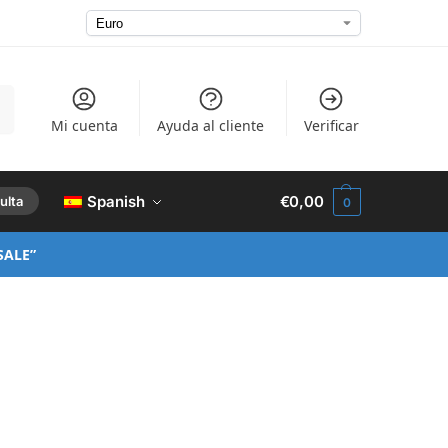
ar
Mi cuenta
Ayuda al cliente
Verificar
Spanish
€
0,00
ulta
0
SALE”