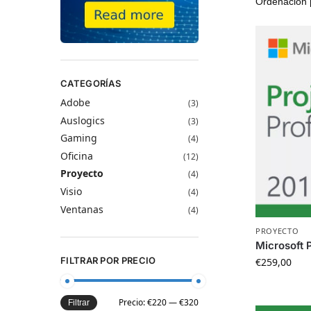
CATEGORÍAS
Adobe
(3)
Auslogics
(3)
Gaming
(4)
Oficina
(12)
Proyecto
(4)
Visio
(4)
Ventanas
(4)
PROYECTO
Microsoft 
FILTRAR POR PRECIO
€
259,00
Precio:
€220
—
€320
Filtrar