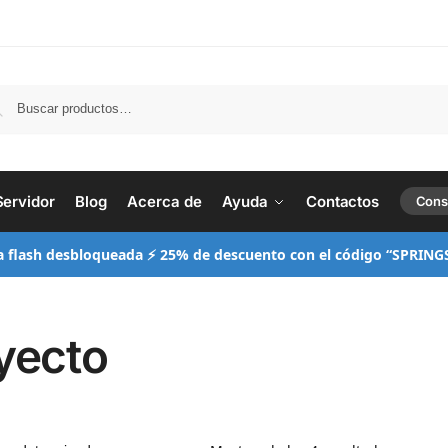
Busc
Servidor
Blog
Acerca de
Ayuda
Contactos
Cons
a flash desbloqueada ⚡ 25% de descuento con el código “SPRING
yecto