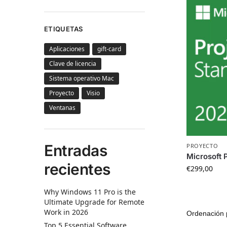
ETIQUETAS
Aplicaciones
gift-card
Clave de licencia
Sistema operativo Mac
Proyecto
Visio
Ventanas
Entradas
PROYECTO
Microsoft 
recientes
€
299,00
Why Windows 11 Pro is the
Ultimate Upgrade for Remote
Work in 2026
Top 5 Essential Software