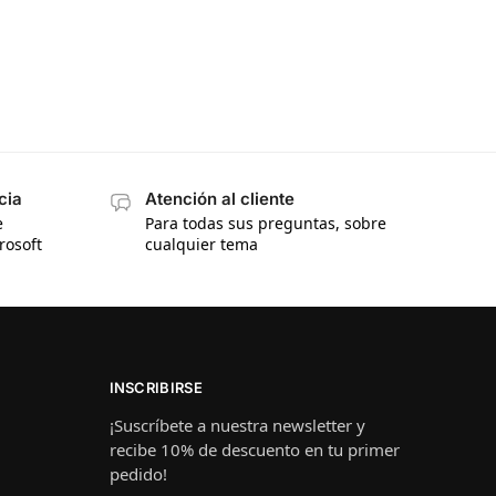
cia
Atención al cliente
e
Para todas sus preguntas, sobre
rosoft
cualquier tema
INSCRIBIRSE
¡Suscríbete a nuestra newsletter y
recibe 10% de descuento en tu primer
pedido!