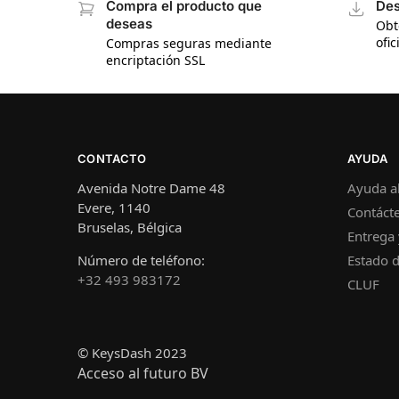
Compra el producto que
Des
deseas
Obt
ofic
Compras seguras mediante
encriptación SSL
CONTACTO
AYUDA
Avenida Notre Dame 48
Ayuda al
Evere, 1140
Contáct
Bruselas, Bélgica
Entrega 
Número de teléfono:
Estado d
+32 493 983172
CLUF
© KeysDash 2023
Acceso al futuro BV