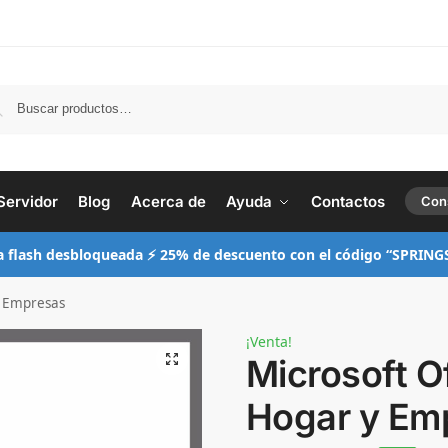
Busc
Servidor
Blog
Acerca de
Ayuda
Contactos
Con
a flash desbloqueada ⚡ 25% de descuento con el código “SPRING
y Empresas
¡Venta!
Microsoft O
Hogar y Em