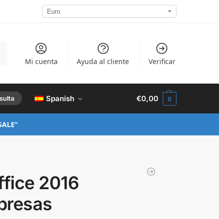
ar
Mi cuenta
Ayuda al cliente
Verificar
Spanish
€
0,00
sulta
0
SALE”
ffice 2016
presas