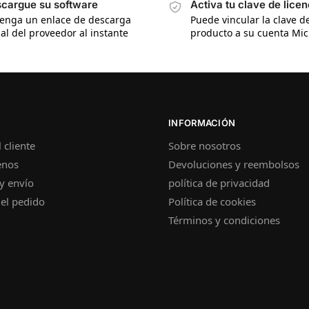
cargue su software
Activa tu clave de licen
enga un enlace de descarga
Puede vincular la clave d
ial del proveedor al instante
producto a su cuenta Mic
INFORMACIÓN
 cliente
Sobre nosotros
enos
Devoluciones y reembolsos
y envío
política de privacidad
el pedido
Política de cookies
Términos y condiciones