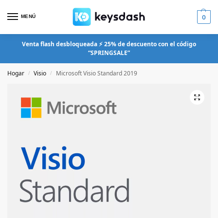
MENÚ
0
Venta flash desbloqueada ⚡ 25% de descuento con el código
“SPRINGSALE”
Hogar
Visio
Microsoft Visio Standard 2019
/
/