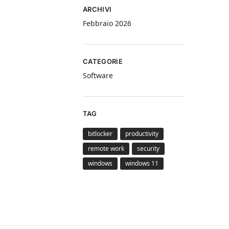
ARCHIVI
Febbraio 2026
CATEGORIE
Software
TAG
bitlocker
productivity
remote work
security
windows
windows 11