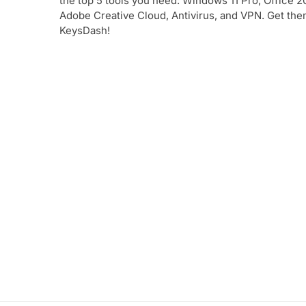
the top 5 tools you need: Windows 11 Pro, Office 2
Adobe Creative Cloud, Antivirus, and VPN. Get the
KeysDash!