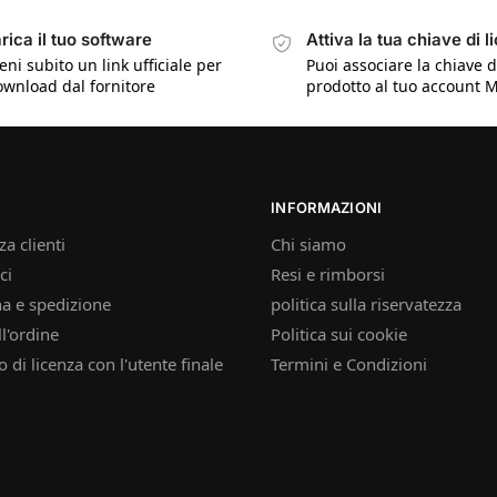
rica il tuo software
Attiva la tua chiave di l
eni subito un link ufficiale per
Puoi associare la chiave d
download dal fornitore
prodotto al tuo account M
INFORMAZIONI
a clienti
Chi siamo
ci
Resi e rimborsi
a e spedizione
politica sulla riservatezza
ll'ordine
Politica sui cookie
 di licenza con l'utente finale
Termini e Condizioni