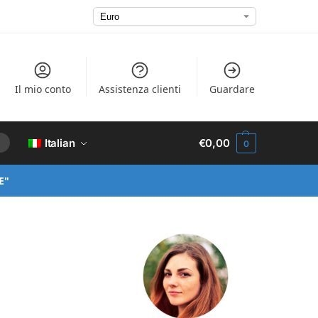
Il mio conto
Assistenza clienti
Guardare
Italian
€
0,00
0
E"