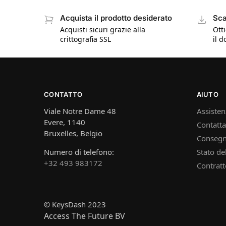
Acquista il prodotto desiderato
Sca
Acquisti sicuri grazie alla
Otti
crittografia SSL
il 
CONTATTO
AIUTO
Viale Notre Dame 48
Assistenz
Evere, 1140
Contatta
Bruxelles, Belgio
Consegn
Numero di telefono:
Stato de
+32 493 983172
Contratto
© KeysDash 2023
Access The Future BV