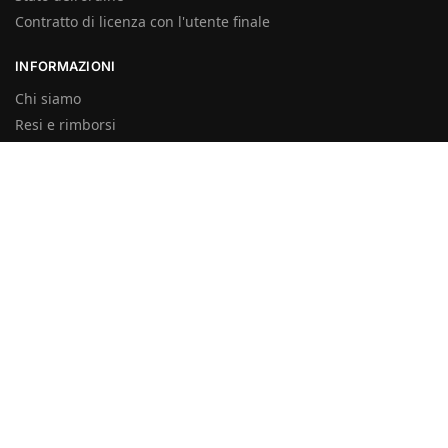
Contratto di licenza con l'utente finale
INFORMAZIONI
Chi siamo
Resi e rimborsi
politica sulla riservatezza
Politica sui cookie
Termini e Condizioni
ISCRIZIONE
Iscriviti alla nostra newsletter e ricevi uno sconto di 10% sul
tuo primo ordine!
Puoi annullare l'iscrizione in qualsiasi momento!
© KeysDash 2023
Access The Future BV