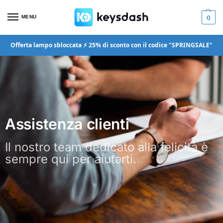
MENU
0
Offerta lampo sbloccata ⚡ 25% di sconto con il codice "SPRINGSALE"
Assistenza clienti
Il nostro team dedicato alla felicità è
sempre qui per aiutarti.