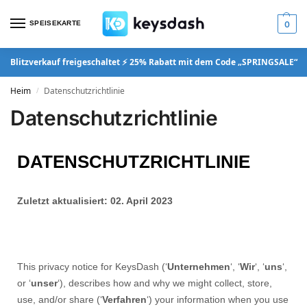
SPEISEKARTE
0
Blitzverkauf freigeschaltet ⚡ 25% Rabatt mit dem Code „SPRINGSALE“
Heim
Datenschutzrichtlinie
/
Datenschutzrichtlinie
DATENSCHUTZRICHTLINIE
Zuletzt aktualisiert: 02. April 2023
This privacy notice for KeysDash (‘
Unternehmen
‘, ‘
Wir
‘, ‘
uns
‘,
or ‘
unser
‘
), describes how and why we might collect, store,
use, and/or share (‘
Verfahren
‘) your information when you use