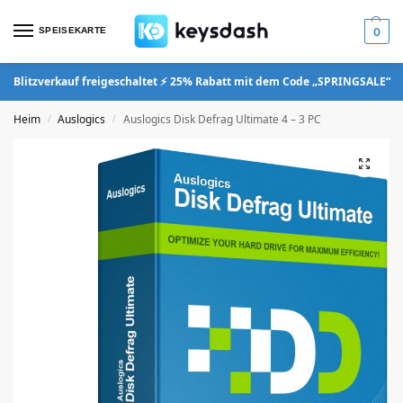
SPEISEKARTE
0
Blitzverkauf freigeschaltet ⚡ 25% Rabatt mit dem Code „SPRINGSALE“
Heim
Auslogics
Auslogics Disk Defrag Ultimate 4 – 3 PC
/
/