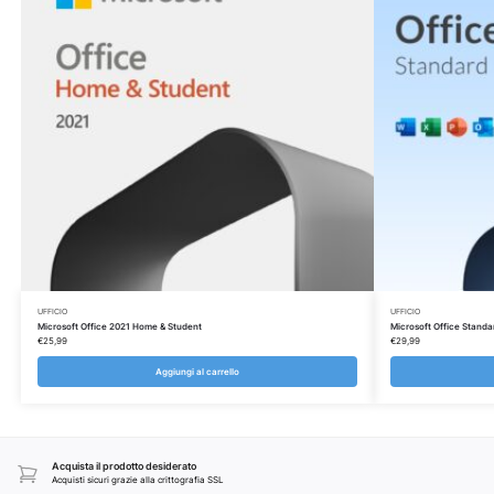
UFFICIO
UFFICIO
Microsoft Office 2021 Home & Student
Microsoft Office Stand
€
25,99
€
29,99
Aggiungi al carrello
Acquista il prodotto desiderato
Acquisti sicuri grazie alla crittografia SSL