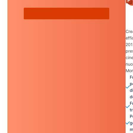
Cre
eff
201
pre
cin
nuo
Mor
F
p
d
d
F
t
P
g
m