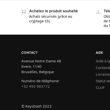
Achetez le produit souhaité
Tél
Achats sécurisés grâce au
Obt
cryptage SSL
de 
du 
CONTACT
AIDE
Avenue Notre Dame 48
Aide à la
Evere, 1140
Contact
Bruxelles, Belgique
Livraiso
Numéro de téléphone:
Statut 
+32 493 983172
CLUF
© KeysDash 2023