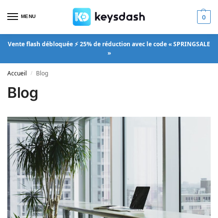
MENU
0
Vente flash débloquée ⚡ 25% de réduction avec le code « SPRINGSALE
»
Accueil
Blog
/
Blog