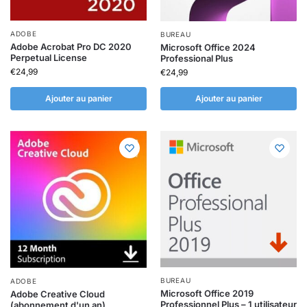
ADOBE
BUREAU
Adobe Acrobat Pro DC 2020
Microsoft Office 2024
Perpetual License
Professional Plus
€
24,99
€
24,99
Ajouter au panier
Ajouter au panier
BUREAU
ADOBE
Microsoft Office 2019
Adobe Creative Cloud
Professionnel Plus – 1 utilisateur
(abonnement d'un an)