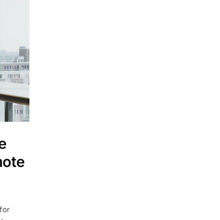
e
mote
for