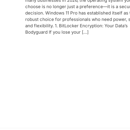
many businesses in 2026, the operating system yo
choose is no longer just a preference—it is a secur
decision. Windows 11 Pro has established itself as 
robust choice for professionals who need power, s
and flexibility. 1. BitLocker Encryption: Your Data’s
Bodyguard If you lose your […]