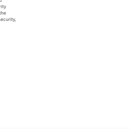
u
ity
the
ecurity,