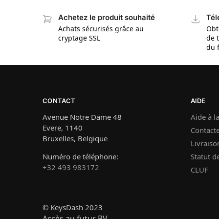
Achetez le produit souhaité
Tél
Achats sécurisés grâce au
Obt
cryptage SSL
de 
du 
CONTACT
AIDE
Avenue Notre Dame 48
Aide à la
Evere, 1140
Contact
Bruxelles, Belgique
Livraiso
Numéro de téléphone:
Statut 
+32 493 983172
CLUF
© KeysDash 2023
Accès au futur BV