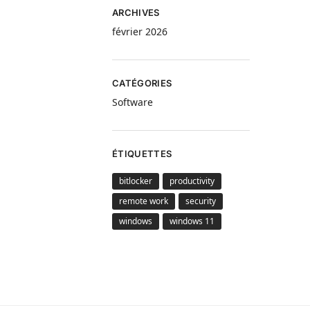
ARCHIVES
février 2026
CATÉGORIES
Software
ÉTIQUETTES
bitlocker
productivity
remote work
security
windows
windows 11