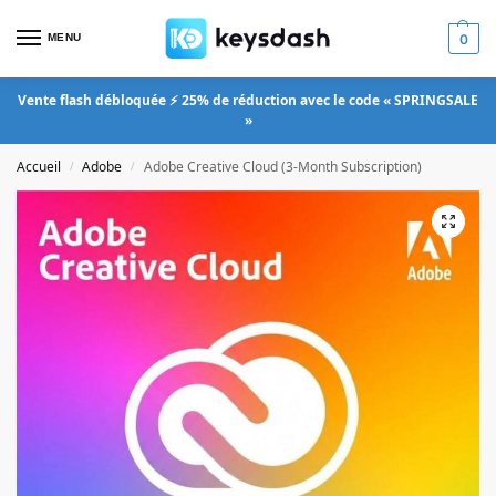
MENU
0
Vente flash débloquée ⚡ 25% de réduction avec le code « SPRINGSALE
»
Accueil
Adobe
Adobe Creative Cloud (3-Month Subscription)
/
/