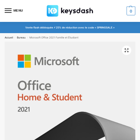
MENU
0
Vente flash débloquée ⚡ 25% de réduction avec le code « SPRINGSALE »
Accueil
Bureau
Microsoft Office 2021 Famille et Étudiant
/
/