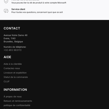
Vous pouvez lier la clé de produit à votre compte Microsoft
Service client
Pour toutes vos questions, concernant quoi que ce soit
CONTACT
Avenue Notre Dame 48
Evere, 1140
Bruxelles, Belgique
Numéro de téléphone:
+32 493 983172
AIDE
Aide à la clientèle
Contactez-nous
Livraison et expédition
Statut de la commande
CLUF
INFORMATION
À propos de nous
Retours et remboursements
politique de confidentialité