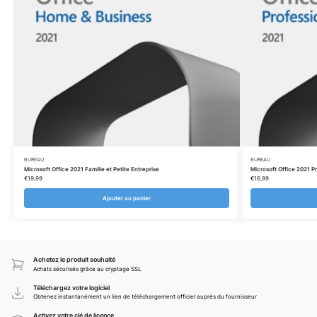
BUREAU
BUREAU
Microsoft Office 2021 Famille et Petite Entreprise
Microsoft Office 2021 Pr
€
19,99
€
16,99
Ajouter au panier
Achetez le produit souhaité
Achats sécurisés grâce au cryptage SSL
Téléchargez votre logiciel
Obtenez instantanément un lien de téléchargement officiel auprès du fournisseur
Activez votre clé de licence