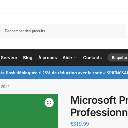
Recherche
Serveur
Blog
À propos
Aide
Contacts
Enquête
te flash débloquée ⚡ 25% de réduction avec le code « SPRINGSA
l 2021
Microsoft P
Professionn
€
319,99