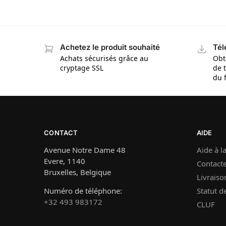
Achetez le produit souhaité
Tél
Achats sécurisés grâce au
Obt
cryptage SSL
de 
du 
CONTACT
AIDE
Avenue Notre Dame 48
Aide à la
Evere, 1140
Contact
Bruxelles, Belgique
Livraiso
Numéro de téléphone:
Statut 
+32 493 983172
CLUF