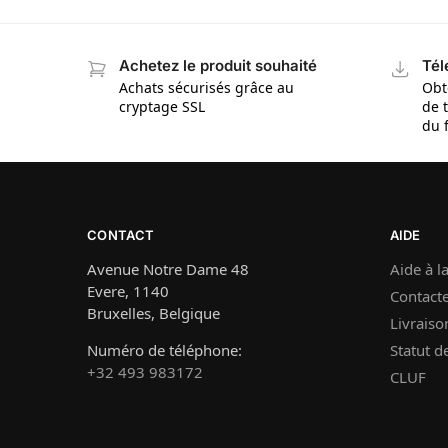
Achetez le produit souhaité
Tél
Achats sécurisés grâce au
Obt
cryptage SSL
de 
du 
CONTACT
AIDE
Avenue Notre Dame 48
Aide à la
Evere, 1140
Contact
Bruxelles, Belgique
Livraiso
Numéro de téléphone:
Statut 
+32 493 983172
CLUF