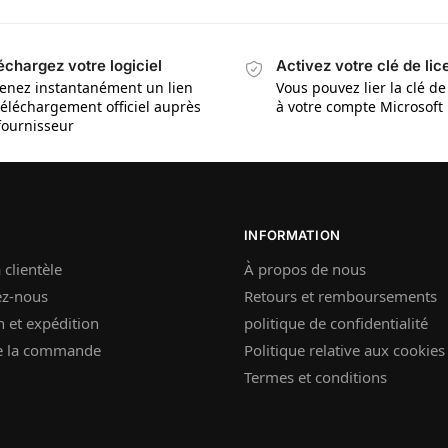
échargez votre logiciel
Activez votre clé de li
enez instantanément un lien
Vous pouvez lier la clé de
téléchargement officiel auprès
à votre compte Microsoft
fournisseur
INFORMATION
 clientèle
À propos de nous
ez-nous
Retours et remboursements
n et expédition
politique de confidentialité
de la commande
Politique relative aux cookies
Termes et conditions