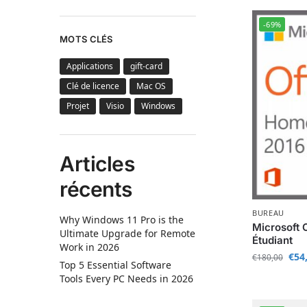
-69%
MOTS CLÉS
Applications
gift-card
Clé de licence
Mac OS
Projet
Visio
Windows
Articles
récents
BUREAU
Why Windows 11 Pro is the
Microsoft O
Ultimate Upgrade for Remote
Étudiant
Work in 2026
€
54
€
180,00
Top 5 Essential Software
Tools Every PC Needs in 2026