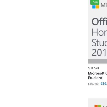
-60%
BUREAU
Microsoft O
Étudiant
€
59
€
150,00