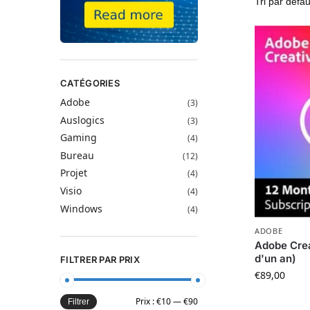
CATÉGORIES
Adobe
(3)
Auslogics
(3)
Gaming
(4)
Bureau
(12)
Projet
(4)
Visio
(4)
Windows
(4)
ADOBE
Adobe Cre
d'un an)
FILTRER PAR PRIX
€
89,00
Prix :
€10
—
€90
Filtrer